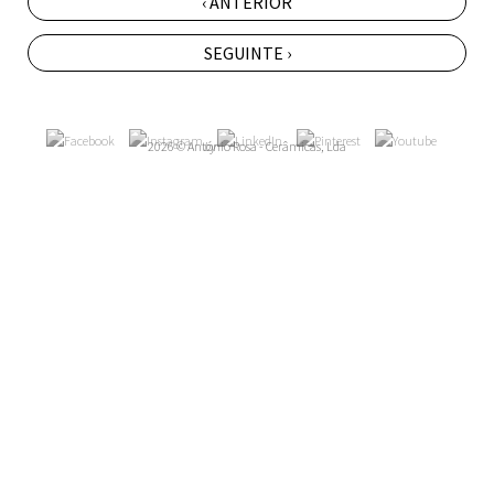
‹ ANTERIOR
SEGUINTE ›
2026 © António Rosa - Cerâmicas, Lda
by