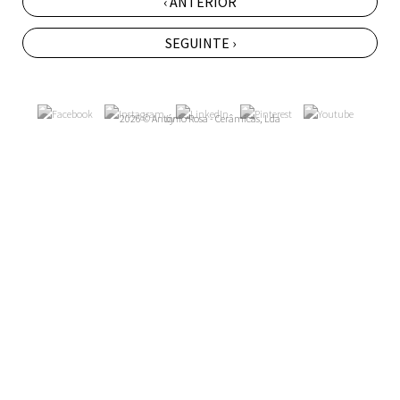
‹ ANTERIOR
SEGUINTE ›
2026 © António Rosa - Cerâmicas, Lda
by