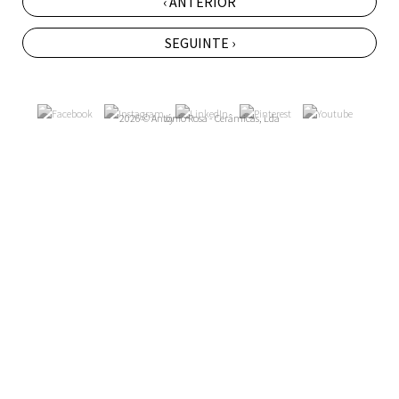
‹ ANTERIOR
SEGUINTE ›
2026 © António Rosa - Cerâmicas, Lda
by