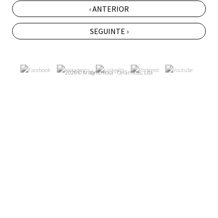
‹ ANTERIOR
SEGUINTE ›
2026 © António Rosa - Cerâmicas, Lda
by