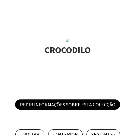
CROCODILO
PEDIR INFORMAÇÕES SOBRE ESTA COLECÇÃO
‹‹ VOLTAR
‹ ANTERIOR
SEGUINTE ›