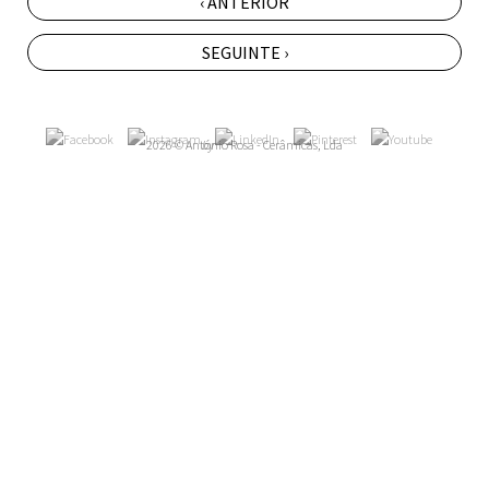
‹ ANTERIOR
SEGUINTE ›
2026 © António Rosa - Cerâmicas, Lda
by