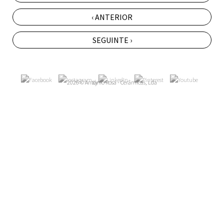
‹ ANTERIOR
SEGUINTE ›
2026 © António Rosa - Cerâmicas, Lda
by